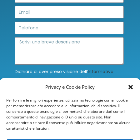
Dichiaro di aver preso visione dell’
Informativa
Privacy
e autorizzo Mia Agency Srl al trattamento
Privacy e Cookie Policy
dei miei dati personali, che saranno trattati ex
Artt. 13-14 del Regolamento (UE) n. 679/2016 (c.d.
Per fornire le migliori esperienze, utilizziamo tecnologie come i cookie
G.D.P.R.) sulla protezione dei dati personali, per le
per memorizzare e/o accedere alle informazioni del dispositivo. Il
finalità ivi indicate.
consenso a queste tecnologie ci permetterà di elaborare dati come il
comportamento di navigazione o ID unici su questo sito. Non
Accetto
acconsentire o ritirare il consenso può influire negativamente su alcune
caratteristiche e funzioni.
INVIA