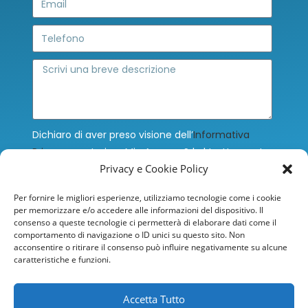
Dichiaro di aver preso visione dell’
Informativa
Privacy
e autorizzo Mia Agency Srl al trattamento
Privacy e Cookie Policy
dei miei dati personali, che saranno trattati ex
Artt. 13-14 del Regolamento (UE) n. 679/2016 (c.d.
Per fornire le migliori esperienze, utilizziamo tecnologie come i cookie
G.D.P.R.) sulla protezione dei dati personali, per le
per memorizzare e/o accedere alle informazioni del dispositivo. Il
finalità ivi indicate.
consenso a queste tecnologie ci permetterà di elaborare dati come il
comportamento di navigazione o ID unici su questo sito. Non
Accetto
acconsentire o ritirare il consenso può influire negativamente su alcune
caratteristiche e funzioni.
INVIA
Accetta Tutto