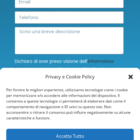
Dichiaro di aver preso visione dell’
Informativa
Privacy
e autorizzo Mia Agency Srl al trattamento
Privacy e Cookie Policy
dei miei dati personali, che saranno trattati ex
Artt. 13-14 del Regolamento (UE) n. 679/2016 (c.d.
Per fornire le migliori esperienze, utilizziamo tecnologie come i cookie
G.D.P.R.) sulla protezione dei dati personali, per le
per memorizzare e/o accedere alle informazioni del dispositivo. Il
finalità ivi indicate.
consenso a queste tecnologie ci permetterà di elaborare dati come il
comportamento di navigazione o ID unici su questo sito. Non
Accetto
acconsentire o ritirare il consenso può influire negativamente su alcune
caratteristiche e funzioni.
INVIA
Accetta Tutto